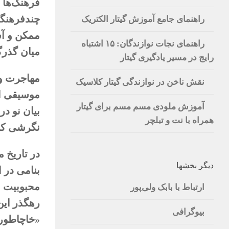
فرهنگ‌ها ب
چندفرهنگی
راهنمای جامع آموزش گیتار الکتریک
ممکن و آس
راهنمای نجات نوازندگان: ۱۵ اشتباه
میان گذرگ
رایج در مسیر یادگیری گیتار
مهاجرت و 
نقش ناخن در نوازندگی گیتار کلاسیک
موسیقی از
آموزش ملودی مسم مسم برای گیتار
بیان نو د
همراه با نت و تبلچر
نگرشی که 
در تاریخ 
دیگر بخشها
بنامی در 
محبوبیت ب
ارتباط با بابک ولی‌پور
رهگذر این
بیوگرافی
«خاچاطوری