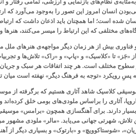
ه‌مثابه‌ی نظام‌های بازنمایی و ارزشی، تمامی رفتار و ا
‌بودن انسان امروز این تصور را به‌وجود می‌آورد که ار
ان شده است؛ اما همچنان باید اذعان داشت که ارتب
اه‌های مختلفی که این ارتباط را میسر می‌کنند، هنرها 
فناوری بیش از هر زمان دیگر مواجهه‌ی هنرهای ملل م
 «جَز» تا «کلاسیک» و «پاپ» و «راک» تلاش‌ها و تجربیا
ر سطوح مختلف است. هر چند اتفاقات هر سبک و جریان 
پسِ رویکرد «توجه به فرهنگ دیگر» نهفته است میان تم
موسیقی کلاسیک شاهد آثاری هستیم که برگرفته از موسی
اروپا، آثاری را بر‌اساس ملودی‌های بومی خلق کرده‌اند 
سیار دارند. برای آهنگسازی همچون «برامس» موسیقی 
 تلاش، شهرتی جهانی می‌یابد. «مالر» ملودی مشهور م
ان»، «شوستاکوویچ» و «بارتوک» و بسیاری دیگر از آهن