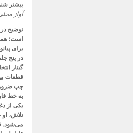
بیشتر شنون
آواز محلی
توضیح درب
است؛ همکا
برای پیان
در پنج جل
گیتار انتخ
قطعات بیش
چپ ضروری
به خط فار
تلاش، او 
می‌شود. ق