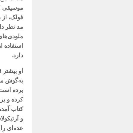
موسیقی ای
فولک، از د
مد نظر داش
ملودی‌های 
استفاده از
دارد.
او بیشتر 
به‌گوش می
برده است.
کرده و بر
کتاب آمده
و آرتیکول
عده‌ای را 