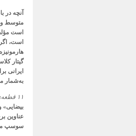
آنچه در ب
متوسط و ب
است مؤلفی
است، اگر 
هارمونیزه
گیتار کلا
ایرانی بر
به‌شمار می
۱۱ قطعه‌ی ایرانی و آذری برای گیتار کلاسیک
بیضایی» و
عناوین بر
سوسپ میشم