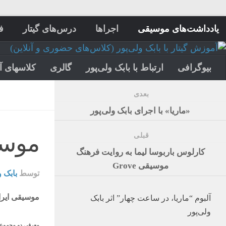
یادداشت‌های موسیقی
اجراها
درس‌های گیتار
ف
بیوگرافی
ارتباط با بابک ولی‌پور
گالری
کلاسهای آ
بعدی
«ماریا» با اجرای بابک ولی‌پور
موسی
قبلی
کارلوس باربوسا لیما به روایت فرهنگ
موسیقی Grove
توسط
بابک و
موسیقی ایرا
آلبوم “ماریا، در ساعت چهار” اثر بابک
ولی‌پور
معرفی دو مجموعه 