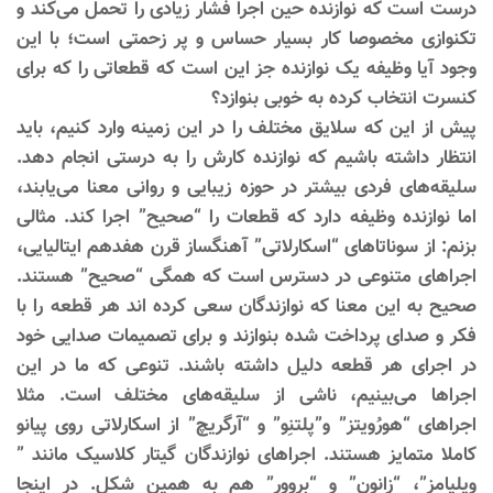
درست است که نوازنده حین اجرا فشار زیادی را تحمل می‌کند و
تکنوازی مخصوصا کار بسیار حساس و پر زحمتی است؛ با این
وجود آیا وظیفه یک نوازنده جز این است که قطعاتی را که برای
کنسرت انتخاب کرده به خوبی بنوازد؟
پیش از این که سلایق مختلف را در این زمینه وارد کنیم، باید
انتظار داشته باشیم که نوازنده کارش را به درستی انجام دهد.
سلیقه‌های فردی بیشتر در حوزه زیبایی و روانی معنا می‌یابند،
اما نوازنده وظیفه دارد که قطعات را “صحیح” اجرا کند. مثالی
بزنم: از سوناتاهای “اسکارلاتی” آهنگساز قرن هفدهم ایتالیایی،
اجراهای متنوعی در دسترس است که همگی “صحیح” هستند.
صحیح به این معنا که نوازندگان سعی کرده اند هر قطعه را با
فکر و صدای پرداخت شده بنوازند و برای تصمیمات صدایی خود
در اجرای هر قطعه دلیل داشته باشند. تنوعی که ما در این
اجراها می‌بینیم، ناشی از سلیقه‌های مختلف است. مثلا
اجراهای “هورُویتز” و”پلتنِو” و “آرگریچ” از اسکارلاتی روی پیانو
کاملا متمایز هستند. اجراهای نوازندگان گیتار کلاسیک مانند ”
ویلیامز”، “زانون” و “بروور” هم به همین شکل. در اینجا