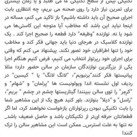
تکنیکی بیش از سطح تکنیکی ما می طلبد و یا زمان بیشتری
برای تمرین نیاز دارد را روی صحنه می بریم، چه انتظاری بابت
اجرای صحیح آن باید داشته باشیم؟ باز تاکید می کنم، مساله در
اینجا نباید این باشد که مخاطب آیا متوجه این کاستی‌ها می
شود یا نه. نوازنده “وظیفه” دارد قطعه را صحیح اجرا کند . یک
نوازنده کلاسیک در هرجای دنیا باید جهانی فکر کند و مخاطب
خود را تنها اطرافیان خود تصور نکند. پیشنهاد می کنم که وقتی
برای اجرای خود رپرتوار انتخاب می کنیم، فرض کنیم هنگام اجرا
یکی از بزرگترین نوازندگان سازمان در سالن حضور دارد؛ مثلا
پیانیستها فکر کنند”برنبویم”، “لانگ لانگ” یا ” کیسین” در
ردیف اول نشسته اند! ویولونیست ها “پرلمان” و “شهام” و
“کرِمِر” را توی سالن ببینند! گیتاریستها چشم در چشم ” بریم”،
“راسل” و “دیلا” بنوازند. باور کنید هیچ یک از این مشاهیر شما
را بابت تکنیکی نبودن رپرتوارتان بازخواست نخواهند کرد، اما اگر
قطعاتتان حرفه ای‌تر از تکنیکتان باشد و حاصل ضعیف باشد_
نه تنها به علت استرس_ ممکن است این مشاهیر سالن را ترک
کنند!