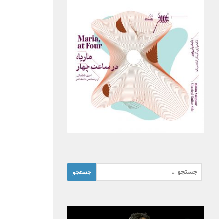
جستجو
برای: