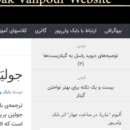
بیوگرافی
ارتباط با بابک ولی‌پور
گالری
کلاسهای آموز
بعدی
توصیه‌های دیوید راسل به گیتاریست‌ها
(۲)
جولیَ
قبلی
بیست و یک نکته برای بهتر نواختن
توسط
بابک ول
گیتار
ترجمه‌ی با
آلبوم “ماریا، در ساعت چهار” اثر بابک
است که ال
ولی‌پور