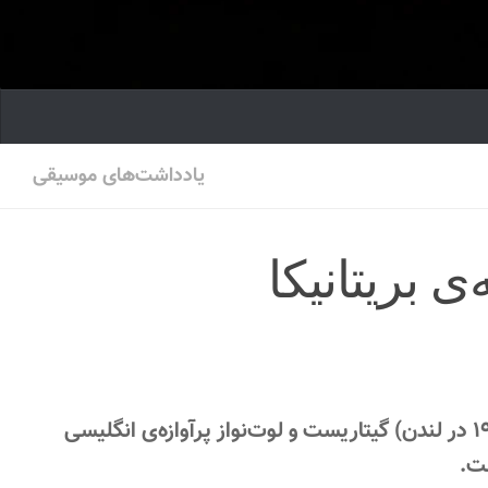
یادداشت‌های موسیقی
ی بریتانیکا
جولیَن بریم، با نام کامل جولیَن آلکساندِر بریم( متولد ۱۵ جولای ۱۹۳۳ در لندن) گیتاریست و لوت‌نواز پرآوازه‌ی انگلیسی
ت.