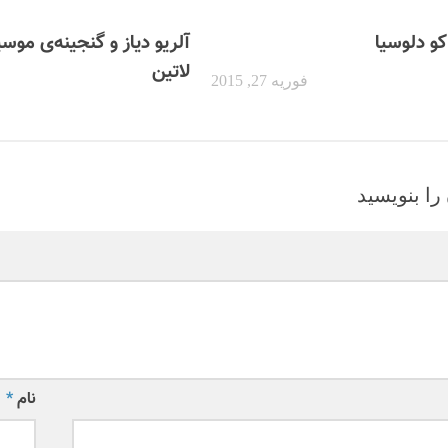
اکو دلوسیا
آلریو دیاز و گنجینه‌ی موس
لاتین
فوریه 27, 2015
را بنویسید
نام
*