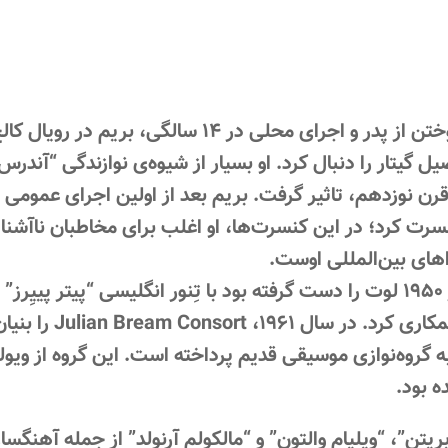
پس از آموختن از پدر و اجرای محلی در 
یل گیتار را دنبال کرد. او بسیار از شیوه‌ی نوازندگی “آندر
های بین‌المللی اوست.
بریم که از ۱۹۵۰ لوت را دست گرفته بود با تِنور انگلیسی “پیتر 
الیزابتی همکار
روه‌نوازی موسیقی قدیم پرداخته است. این گروه از ویولن،
 بود.
ریتن”، “ویلیام والتون” و “مالکولم آرنولد” از جمله آهن