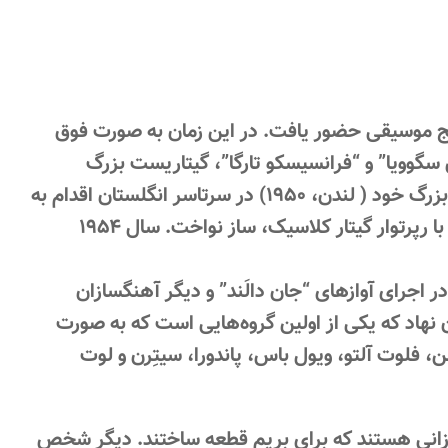
۱۴ سالگی، بریم در رویال کالج موسیقی حضور یافت. در این زمان به صورت فوق
س سگوویا” و “فرانسیسکو تارگا”، گیتاریست بزرگ
اسپانیایی قرن نوزدهم، تاثیر گرفت. بریم بعد از اولین اجرای عمومی بزرگ خود ( لندن، ۱۹۵۰) در سرتاسر انگلستان اقدام به
برگزاری کنسرت کرد؛ در این کنسرت‌ها، او اغلب برای مخاطبان ناآشنا با رپرتوار گیتار کلاسیک، ساز نواخت. سال ۱۹۵۴
پییِرز” در اجرای آوازهای “جان دالَند” و دیگر آهنگسازان
ی کرد. در سال ۱۹۶۱، Julian Bream Consort را بنیان نهاد که یکی از اولین گروه‌هایی است که به صورت
 فلوت آلتو، ویول باس، پاندورا، سیتِرن و لوت
گسازانی هستند که برای بریم قطعه ساختند. دیگر شخص