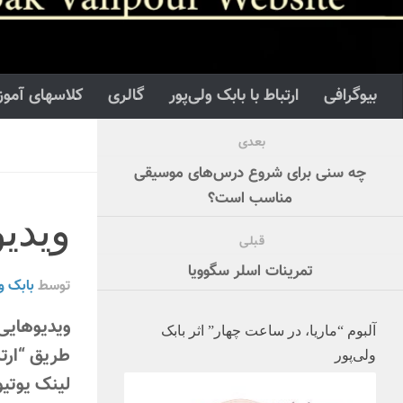
بیوگرافی
ارتباط با بابک ولی‌پور
گالری
کلاسهای آموز
بعدی
چه سنی برای شروع درس‌های موسیقی
مناسب است؟
ویدی
قبلی
تمرینات اسلر سگوویا
توسط
بابک ول
ویدیوهایی 
آلبوم “ماریا، در ساعت چهار” اثر بابک
طریق “ارتب
ولی‌پور
لینک یوتیو