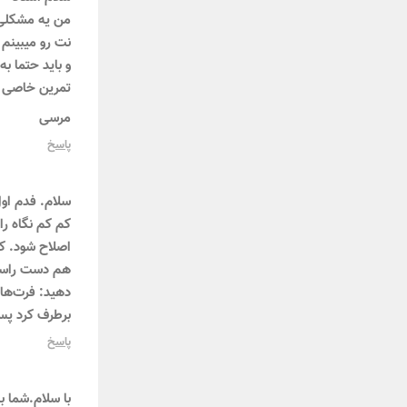
من یه مشکلی 
نت رو میبینم 
و باید حتما به
تمرین خاصی ه
مرسی
پاسخ
سلام. فدم اول
کم کم نگاه را
اصلاح شود. کا
هم دست راست ر
دهید: فرت‌هایی
برطرف کرد پس 
پاسخ
با سلام.شما ب