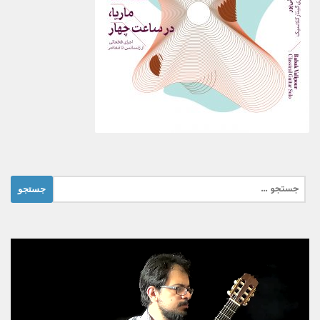
جستجو
برای: