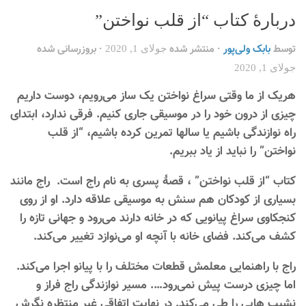
دربارۀ کتاب “از قلب نواختن”
توسط
بابک ولی‌پور
· منتشر شده
· بروزرسانی شده
جولای 1, 2020
جولای 1, 2020
هریک از ما وقتی سراغ نواختن یک ساز می‌رویم، دوست داریم
چیزی از درون خود را در موسیقی جاری کنیم. فرقی ندارد، ابتدای
راه نوازندگی باشیم یا سالها تمرین کرده باشیم، “از قلب
نواختن” را نباید از یاد ببریم.
کتاب “از قلب نواختن” ، قصۀ پسری به نام راج است. راج مانند
بسیاری از کودکان هم سنش به موسیقی علاقه دارد. او از روی
کنجکاوی سراغ پیانویی که در خانه دارند می‌رود و جهانی تازه را
کشف می‌کند. فضای خانه با آنچه او می‌نوازد تغییر می‌کند.
راج با راهنمایی معلمش قطعات مختلف را با پیانو اجرا می‌کند.
اما چیزی درست پیش نمی‌رود…. مسیر نوازندگی راج فراز و
نشیب هایی را طی می‌کند. در نهایت اتفاقی غیر منتظره نگرش