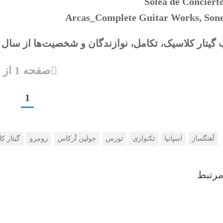
Solea de Concierto
Arcas_Complete Guitar Works, Son
ر کلاسیک، تکامل، نوازندگان و شخصیت‌ها از سال ۱۸۰۰، نوشته‌ی موریس جی.سامرفیلد، سال ۲۰۰۲
صفحه 1 از 1
1
آهنگساز
اسپانیا
تکنوازی
تورس
جولین آرکاس
رومرو
گیتار ک
رتبط