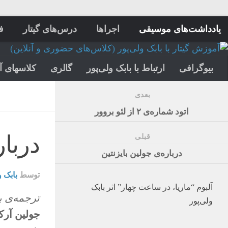
یادداشت‌های موسیقی
اجراها
درس‌های گیتار
ف
بیوگرافی
ارتباط با بابک ولی‌پور
گالری
کلاسهای آ
بعدی
اتود شماره‌ی ۲ از لئو بروور
دربا
قبلی
درباره‌ی جولین بایزنتین
توسط
بابک و
آلبوم “ماریا، در ساعت چهار” اثر بابک
ترجمه‌ی ب
ولی‌پور