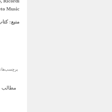
, Ricordi
eto Music
منبع: کتاب گیتا
برچسب‌ها:
مطالب م