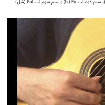
گیتار را به ترتیب از پایین شماره‌گذاری می‌کنید. سیم اول نت Mi (می)، سیم دوم نت Fa (فا) و سیم سوم نت Sol (سُل)