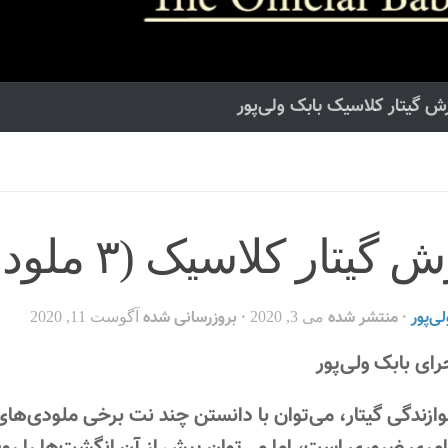
ش گیتار کلاسیک بابک ولی‌پور
یتار کلاسیک (۳ ملودی مشهور)
ی‌پور
· منتشر شده
· بروزرسانی شده
می 3, 2020
آگوست 11, 2020
رای بابک ولی‌پور
ازندگی گیتار، می‌توان با دانستن چند نت برخی ملودی‌ها