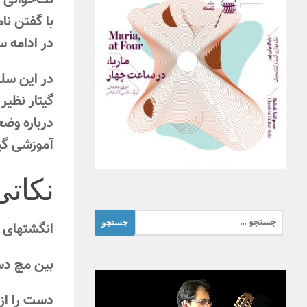
نت‌خوانی ا
با گفتن نا
در ادامه س
در این سلس
گیتار نظیر
درباره وض
آموزشی گیت
نکات
جستجو
انگشتهای 
برای:
بین مچ دست
دست را از 