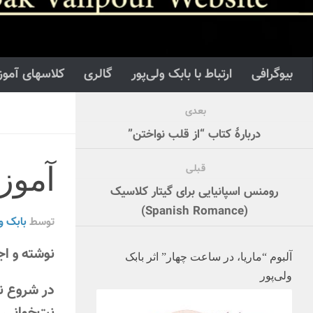
بیوگرافی
ارتباط با بابک ولی‌پور
گالری
کلاسهای آموز
بعدی
دربارۀ کتاب “از قلب نواختن”
قبلی
آموزش گ
رومنس اسپانیایی برای گیتار کلاسیک
(Spanish Romance)
توسط
بابک ول
نوشته و اج
آلبوم “ماریا، در ساعت چهار” اثر بابک
ولی‌پور
در شروع نو