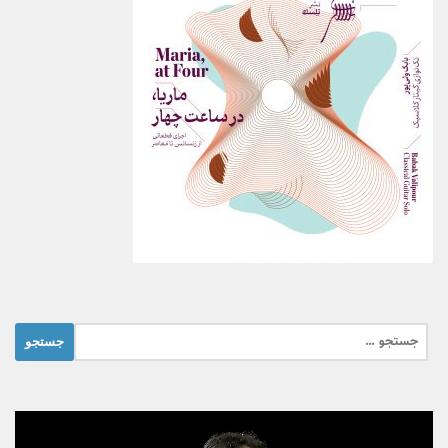
جستجو
برای: