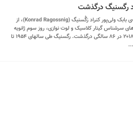
د رگسنیگ درگذشت
نوشته‌ی بابک ولی‌پور کنراد رَگُسنیگ (Konrad Ragossnig)، از
های سرشناس گیتار کلاسیک و لوت نوازی، روز سوم ژانویه
سال ۲۰۱۸ در ۸۶ سالگی درگذشت. رگسنیگ طی سالهای ۱۹۵۴ تا