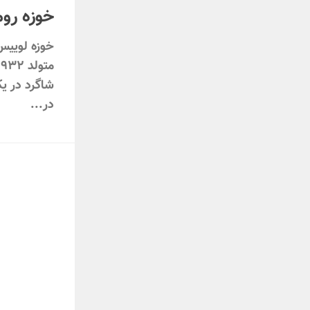
خوزه روم
شاگرد در ی
در...