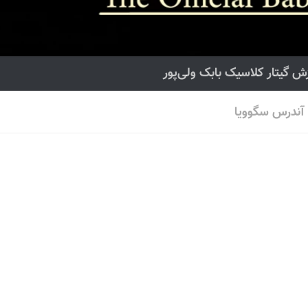
ش گیتار کلاسیک بابک ولی‌پور
آندرس سگوویا