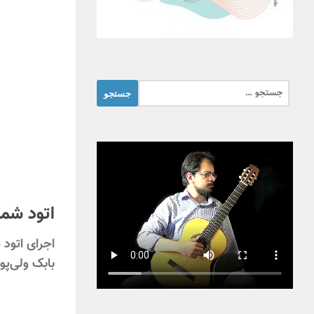
جستجو
برای:
اتود شما
اجرای اتود 
بابک ولی‌پور