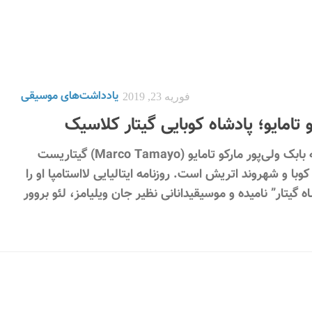
یادداشت‌های موسیقی
فوریه 23, 2019
و تامایو؛ پادشاه کوبایی گیتار کلاسیک
ترجمه بابک ولی‌پور مارکو تامایو (Marco Tamayo) گیتاریست
کوبا و شهروند اتریش است. روزنامه ایتالیایی لااستامپا او را
ه گیتار” نامیده و موسیقیدانانی نظیر جان ویلیامز، لئو بروور